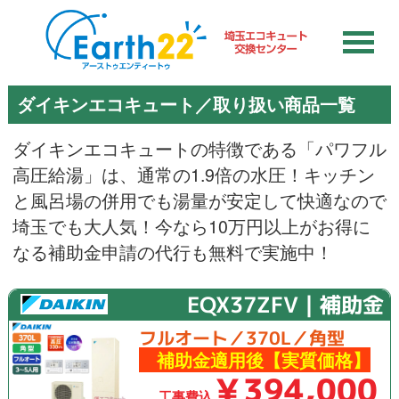
ダイキンエコキュート／取り扱い商品一覧
ダイキンエコキュートの特徴である「パワフル
高圧給湯」は、通常の1.9倍の水圧！キッチン
と風呂場の併用でも湯量が安定して快適なので
埼玉でも大人気！今なら10万円以上がお得に
なる補助金申請の代行も無料で実施中！
EQX37ZFV｜補助金
フルオート／370L／角型
補助金適用後【実質価格】
￥394,000
工事費込