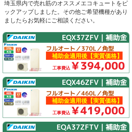
埼玉県内で売れ筋のオススメエコキュートをピ
ックアップしました。その他ご希望機種があり
ましたらお気軽にご相談ください。
EQX37ZFV｜補助金
フルオート／370L／角型
補助金適用後【実質価格】
￥394,000
工事費込
EQX46ZFV｜補助金
フルオート／460L／角型
補助金適用後【実質価格】
￥419,000
工事費込
EQA37ZFTV｜補助金