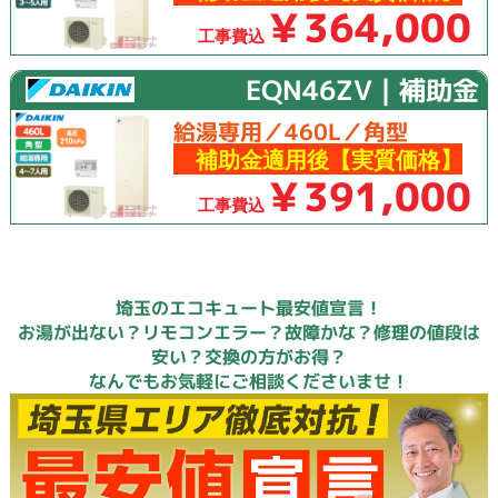
￥364,000
工事費込
EQN46ZV｜補助金
給湯専用／460L／角型
補助金適用後【実質価格】
￥391,000
工事費込
埼玉のエコキュート最安値宣言！
お湯が出ない？リモコンエラー？故障かな？修理の値段は
安い？交換の方がお得？
なんでもお気軽にご相談くださいませ！