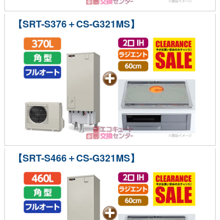
【SRT-S376＋CS-G321MS】
【SRT-S466＋CS-G321MS】