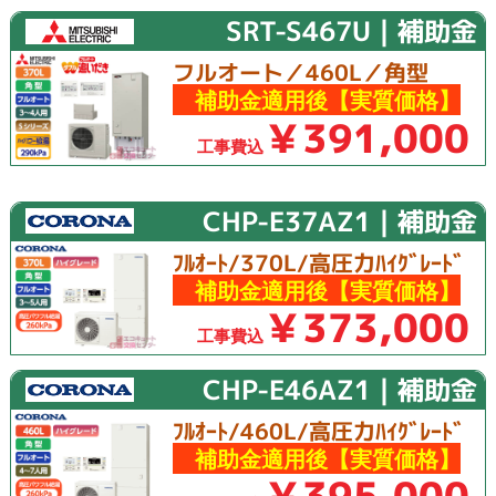
SRT-S467U｜補助金
フルオート／460L／角型
補助金適用後【実質価格】
￥391,000
工事費込
CHP-E37AZ1｜補助金
ﾌﾙｵｰﾄ/370L/高圧力ﾊｲｸﾞﾚｰﾄﾞ
補助金適用後【実質価格】
￥373,000
工事費込
CHP-E46AZ1｜補助金
ﾌﾙｵｰﾄ/460L/高圧力ﾊｲｸﾞﾚｰﾄﾞ
補助金適用後【実質価格】
￥395,000