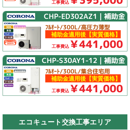
工事費込
CHP-ED302AZ1｜補助金
ﾌﾙｵｰﾄ/300L/高圧力薄型
補助金適用後【実質価格】
￥441,000
工事費込
CHP-S30AY1-12｜補助金
ﾌﾙｵｰﾄ/300L/集合住宅用
補助金適用後【実質価格】
￥441,000
工事費込
エコキュート交換工事エリア