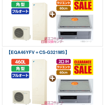
【EQA46YFV＋CS-G321MS】