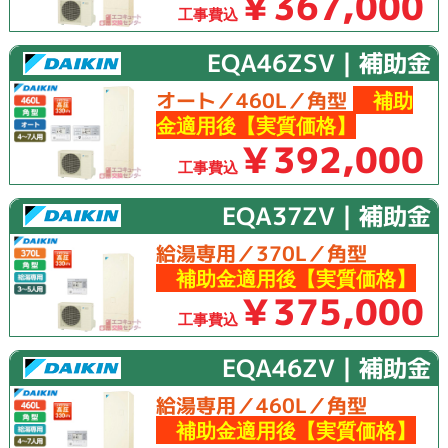
￥367,000
工事費込
EQA46ZSV｜補助金
補助
オート／460L／角型
金適用後【実質価格】
￥392,000
工事費込
EQA37ZV｜補助金
給湯専用／370L／角型
補助金適用後【実質価格】
￥375,000
工事費込
EQA46ZV｜補助金
給湯専用／460L／角型
補助金適用後【実質価格】