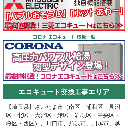
コロナ エコキュート 取扱一覧
エコキュート交換工事エリア
【
埼玉県
】
さいたま市
（
南区
・
浦和区
・
見沼
区
・
北区
・
大宮区
・
緑区
・
岩槻区
・
中央区
・
桜区
・
西区
）、
川口市
、
所沢市
、
川越市
、
越