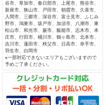
谷市
、
草加市
、
春日部市
、
上尾市
、
熊谷市
、
新座市
、
狭山市
、
戸田市
、
朝霞市
、
久喜市
、
入間市
、
三郷市
、
深谷市
、
富士見市
、
ふじみ
野市
、
鴻巣市
、
坂戸市
、
加須市
、
八潮市
、
東
松山市
、
和光市
、
蕨市
、
飯能市、
志木市、
本
庄市
、
行田市
、
桶川市
、
鶴ヶ島市
、
北本市
、
吉川市
、
蓮田市
、
秩父市
、
日高市
、
幸手市
、
羽生市
、
白岡市
※一部対応できないエリアもございますので
予めご了承ください。
クレジットカード対応