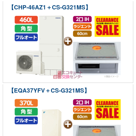
【CHP-46AZ1＋CS-G321MS】
【EQA37YFV＋CS-G321MS】