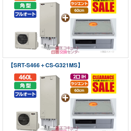
【SRT-S466＋CS-G321MS】