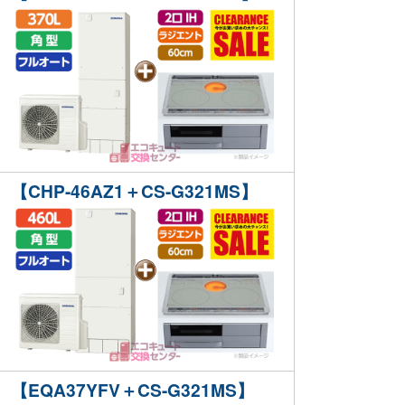
【CHP-46AZ1＋CS-G321MS】
【EQA37YFV＋CS-G321MS】