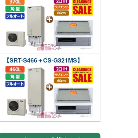
【SRT-S466＋CS-G321MS】