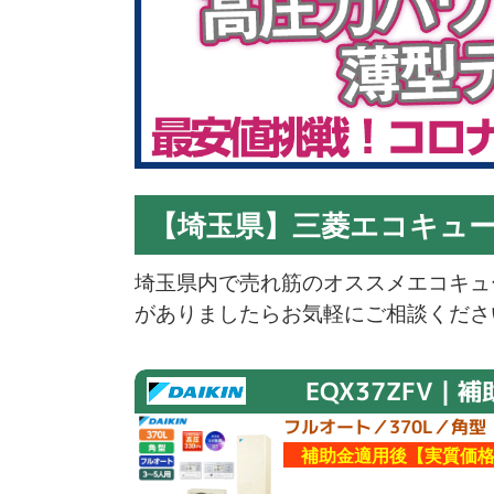
【埼玉県】三菱エコキュ
埼玉県内で売れ筋のオススメエコキュ
がありましたらお気軽にご相談くださ
EQX37ZFV｜補
フルオート／370L／角型
補助金適用後【実質価格