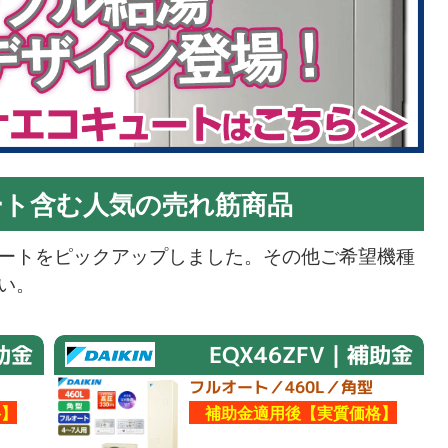
ート含む人気の売れ筋商品
ートをピックアップしました。その他ご希望機種
い。
助金
EQX46ZFV｜補助金
フルオート／460L／角型
】
補助金適用後【実質価格】