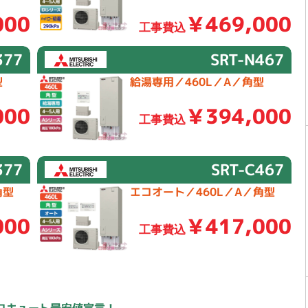
000
￥469,000
工事費込
377
SRT-N467
型
給湯専用／460L／A／角型
000
￥394,000
工事費込
377
SRT-C467
角型
エコオート／460L／A／角型
000
￥417,000
工事費込
コキュート最安値宣言！