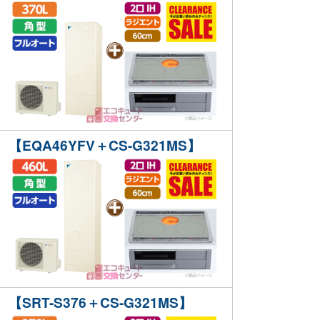
【EQA46YFV＋CS-G321MS】
【SRT-S376＋CS-G321MS】