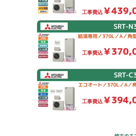
￥439,
工事費込
SRT-N
給湯専用／370L／A／角
￥370,
工事費込
SRT-C
エコオート／370L／A／
￥394,
工事費込
埼玉のエ