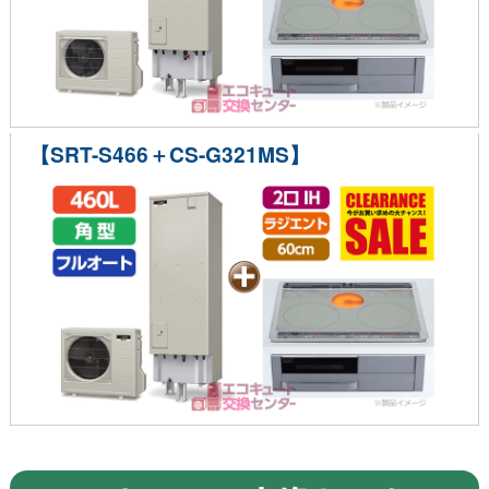
【SRT-S466＋CS-G321MS】