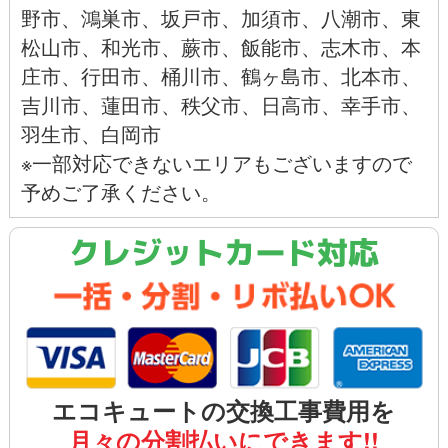
野市
、
鴻巣市
、
坂戸市
、
加須市
、
八潮市
、
東
松山市
、
和光市
、
蕨市
、
飯能市、
志木市、
本
庄市
、
行田市
、
桶川市
、
鶴ヶ島市
、
北本市
、
吉川市
、
蓮田市
、
秩父市
、
日高市
、
幸手市
、
羽生市
、
白岡市
※一部対応できないエリアもございますので
予めご了承ください。
クレジットカード対応
エコキュートの交換工事費用を
月々の分割払いにできます!!