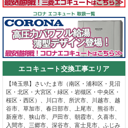
コロナ エコキュート 取扱一覧
エコキュート交換工事エリア
【
埼玉県
】
さいたま市
（
南区
・
浦和区
・
見沼
区
・
北区
・
大宮区
・
緑区
・
岩槻区
・
中央区
・
桜区
・
西区
）、
川口市
、
所沢市
、
川越市
、
越
谷市
、
草加市
、
春日部市
、
上尾市
、
熊谷市
、
新座市
、
狭山市
、
戸田市
、
朝霞市
、
久喜市
、
入間市
、
三郷市
、
深谷市
、
富士見市
、
ふじみ