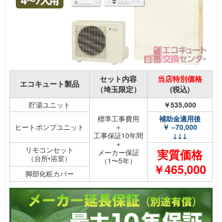
セット内容
当店特別価格
エコキュート製品
（埼玉限定）
(税込)
貯湯ユニット
￥535,000
標準工事費用
補助金適用後
ヒートポンプユニット
＋
￥ –70,000
工事保証10年間
↓↓↓
＋
リモコンセット
実質価格
メーカー保証
（台所•浴室）
（1〜5年）
￥465,000
脚部化粧カバー