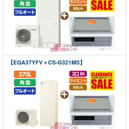
【EQA37YFV＋CS-G321MS】