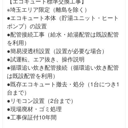
【エコキュート標準交換工事】
※埼玉エリア限定（離島を除く）
●エコキュート本体（貯湯ユニット・ヒート
ポンプ）の設置
●配管接続工事（給水・給湯配管は既設配管
を利用）
●簡易浸透枡設置（設置が必要な場合）
●試運転、エア抜き、操作説明
●循環追い炊き配管接続（循環追い炊き配管
は既設配管を利用）
●既存エコキュート撤去・処分（1台につき1
台まで）
●リモコン設置（2台まで）
●現場廃材・ゴミ処理
●工事保証付10年間