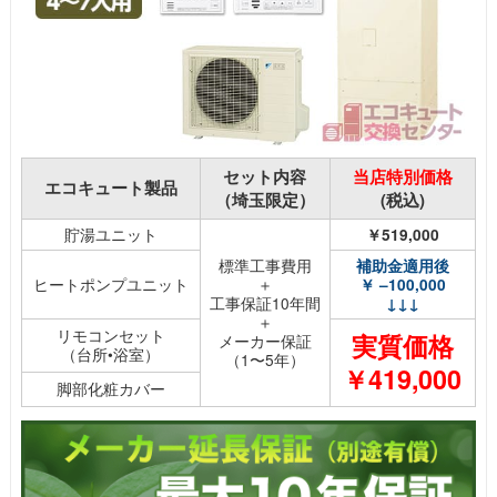
セット内容
当店特別価格
エコキュート製品
（埼玉限定）
(税込)
貯湯ユニット
￥519,000
標準工事費用
補助金適用後
ヒートポンプユニット
＋
￥ –100,000
工事保証10年間
↓↓↓
＋
リモコンセット
実質価格
メーカー保証
（台所•浴室）
（1〜5年）
￥419,000
脚部化粧カバー