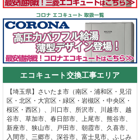
コロナ エコキュート 取扱一覧
エコキュート交換工事エリア
【
埼玉県
】
さいたま市
（
南区
・
浦和区
・
見沼
区
・
北区
・
大宮区
・
緑区
・
岩槻区
・
中央区
・
桜区
・
西区
）、
川口市
、
所沢市
、
川越市
、
越
谷市
、
草加市
、
春日部市
、
上尾市
、
熊谷市
、
新座市
、
狭山市
、
戸田市
、
朝霞市
、
久喜市
、
入間市
、
三郷市
、
深谷市
、
富士見市
、
ふじみ