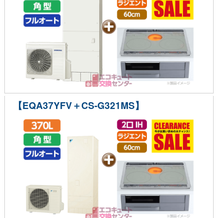
【EQA37YFV＋CS-G321MS】