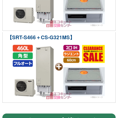
【SRT-S466＋CS-G321MS】