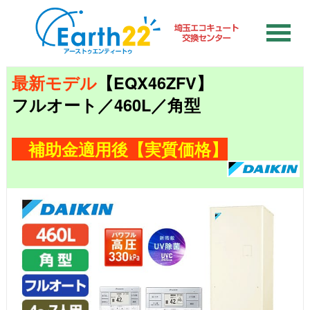
最新モデル
【EQX46ZFV】
フルオート／460L／角型
補助金適用後【実質価格】