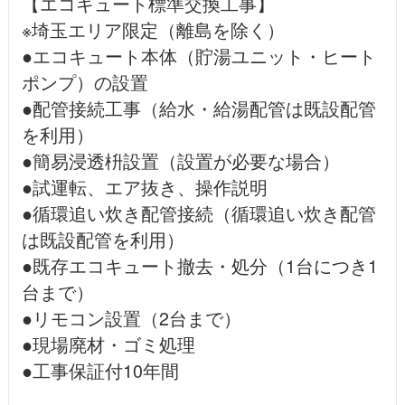
【エコキュート標準交換工事】
※埼玉エリア限定（離島を除く）
●エコキュート本体（貯湯ユニット・ヒート
ポンプ）の設置
●配管接続工事（給水・給湯配管は既設配管
を利用）
●簡易浸透枡設置（設置が必要な場合）
●試運転、エア抜き、操作説明
●循環追い炊き配管接続（循環追い炊き配管
は既設配管を利用）
●既存エコキュート撤去・処分（1台につき1
台まで）
●リモコン設置（2台まで）
●現場廃材・ゴミ処理
●工事保証付10年間