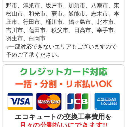
野市
、
鴻巣市
、
坂戸市
、
加須市
、
八潮市
、
東
松山市
、
和光市
、
蕨市
、
飯能市、
志木市、
本
庄市
、
行田市
、
桶川市
、
鶴ヶ島市
、
北本市
、
吉川市
、
蓮田市
、
秩父市
、
日高市
、
幸手市
、
羽生市
、
白岡市
※一部対応できないエリアもございますので
予めご了承ください。
クレジットカード対応
エコキュートの交換工事費用を
月々の分割払いにできます!!