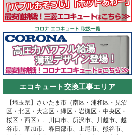
コロナ エコキュート 取扱一覧
エコキュート交換工事エリア
【
埼玉県
】
さいたま市
（
南区
・
浦和区
・
見沼
区
・
北区
・
大宮区
・
緑区
・
岩槻区
・
中央区
・
桜区
・
西区
）、
川口市
、
所沢市
、
川越市
、
越
谷市
、
草加市
、
春日部市
、
上尾市
、
熊谷市
、