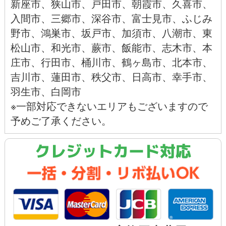
新座市
、
狭山市
、
戸田市
、
朝霞市
、
久喜市
、
入間市
、
三郷市
、
深谷市
、
富士見市
、
ふじみ
野市
、
鴻巣市
、
坂戸市
、
加須市
、
八潮市
、
東
松山市
、
和光市
、
蕨市
、
飯能市、
志木市、
本
庄市
、
行田市
、
桶川市
、
鶴ヶ島市
、
北本市
、
吉川市
、
蓮田市
、
秩父市
、
日高市
、
幸手市
、
羽生市
、
白岡市
※一部対応できないエリアもございますので
予めご了承ください。
クレジットカード対応