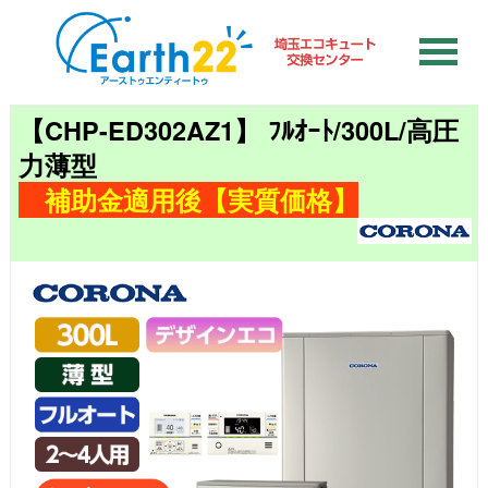
【CHP-ED302AZ1】 ﾌﾙｵｰﾄ/300L/高圧
力薄型
補助金適用後【実質価格】