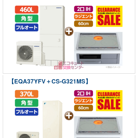
【EQA37YFV＋CS-G321MS】