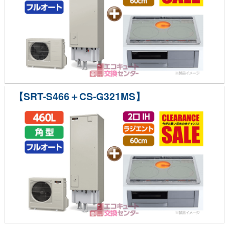
【SRT-S466＋CS-G321MS】