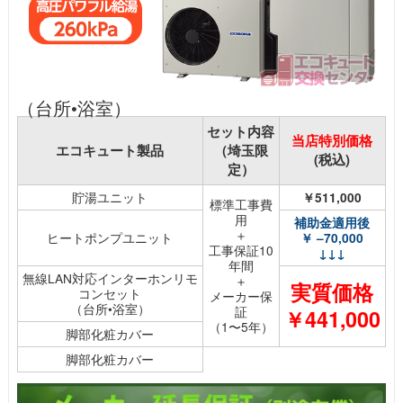
（台所•浴室）
セット内容
当店特別価格
エコキュート製品
（埼玉限
(税込)
定）
貯湯ユニット
￥511,000
標準工事費
用
補助金適用後
＋
ヒートポンプユニット
￥ –70,000
工事保証10
↓↓↓
年間
無線LAN対応インターホンリモ
＋
実質価格
コンセット
メーカー保
（台所•浴室）
証
￥441,000
（1〜5年）
脚部化粧カバー
脚部化粧カバー