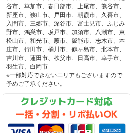
谷市
、
草加市
、
春日部市
、
上尾市
、
熊谷市
、
新座市
、
狭山市
、
戸田市
、
朝霞市
、
久喜市
、
入間市
、
三郷市
、
深谷市
、
富士見市
、
ふじみ
野市
、
鴻巣市
、
坂戸市
、
加須市
、
八潮市
、
東
松山市
、
和光市
、
蕨市
、
飯能市、
志木市、
本
庄市
、
行田市
、
桶川市
、
鶴ヶ島市
、
北本市
、
吉川市
、
蓮田市
、
秩父市
、
日高市
、
幸手市
、
羽生市
、
白岡市
※一部対応できないエリアもございますので
予めご了承ください。
クレジットカード対応