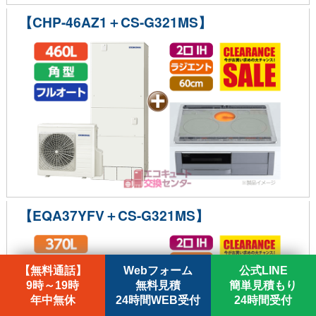
【CHP-46AZ1＋CS-G321MS】
【EQA37YFV＋CS-G321MS】
【無料通話】
Webフォーム
公式LINE
9時～19時
無料見積
簡単見積もり
年中無休
24時間WEB受付
24時間受付