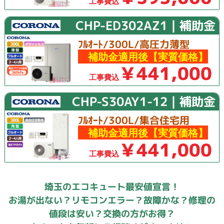
工事費込
CHP-ED302AZ1｜補助金
ﾌﾙｵｰﾄ/300L/高圧力薄型
補助金適用後【実質価格】
￥441,000
工事費込
CHP-S30AY1-12｜補助金
ﾌﾙｵｰﾄ/300L/集合住宅用
補助金適用後【実質価格】
￥441,000
工事費込
埼玉のエコキュート最安値宣言！
お湯が出ない？リモコンエラー？故障かな？修理の
値段は安い？交換の方がお得？