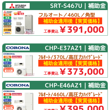
SRT-S467U｜補助金
フルオート／460L／角型
補助金適用後【実質価格】
￥391,000
工事費込
CHP-E37AZ1｜補助金
ﾌﾙｵｰﾄ/370L/高圧力ﾊｲｸﾞﾚｰﾄﾞ
補助金適用後【実質価格】
￥373,000
工事費込
CHP-E46AZ1｜補助金
ﾌﾙｵｰﾄ/460L/高圧力ﾊｲｸﾞﾚｰﾄﾞ
補助金適用後【実質価格】
￥395,000