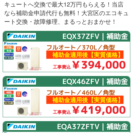
キュートへ交換で最大12万円もらえる！当店
なら補助金申請代行も無料！大宮区のエコキュ
ート交換・故障修理、まるっとおまかせ！
EQX37ZFV｜補助金
フルオート／370L／角型
補助金適用後【実質価格】
￥394,000
工事費込
EQX46ZFV｜補助金
フルオート／460L／角型
補助金適用後【実質価格】
￥419,000
工事費込
EQA37ZFTV｜補助金