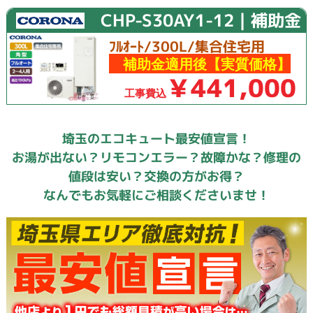
CHP-S30AY1-12｜補助金
ﾌﾙｵｰﾄ/300L/集合住宅用
補助金適用後【実質価格】
￥441,000
工事費込
埼玉のエコキュート最安値宣言！
お湯が出ない？リモコンエラー？故障かな？修理の
値段は安い？交換の方がお得？
なんでもお気軽にご相談くださいませ！