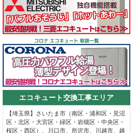
コロナ エコキュート 取扱一覧
エコキュート交換工事エリア
【
埼玉県
】
さいたま市
（
南区
・
浦和区
・
見沼
区
・
北区
・
大宮区
・
緑区
・
岩槻区
・
中央区
・
桜区
・
西区
）、
川口市
、
所沢市
、
川越市
、
越