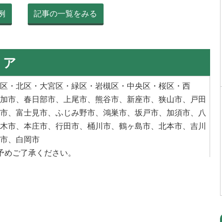
例
記事の一覧をみる
リア
区
・
北区
・
大宮区
・
緑区
・
岩槻区
・
中央区
・
桜区
・
西
加市
、
春日部市
、
上尾市
、
熊谷市
、
新座市
、
狭山市
、
戸田
市
、
富士見市
、
ふじみ野市
、
鴻巣市
、
坂戸市
、
加須市
、
八
木市、
本庄市
、
行田市
、
桶川市
、
鶴ヶ島市
、
北本市
、
吉川
市
、
白岡市
予めご了承ください。