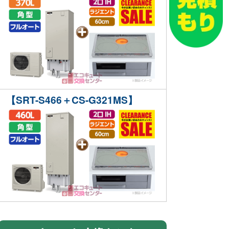
【SRT-S466＋CS-G321MS】