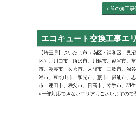
< 前の施工事
エコキュート交換工事エ
【
埼玉県
】
さいたま市
（
南区
・
浦和区
・
見沼
区
）、
川口市
、
所沢市
、
川越市
、
越谷市
、
草
市
、
朝霞市
、
久喜市
、
入間市
、
三郷市
、
深谷
潮市
、
東松山市
、
和光市
、
蕨市
、
飯能市、
志
市
、
蓮田市
、
秩父市
、
日高市
、
幸手市
、
羽生
※一部対応できないエリアもございますので