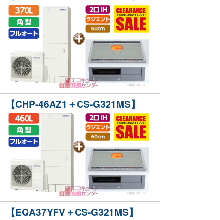
【CHP-46AZ1＋CS-G321MS】
【EQA37YFV＋CS-G321MS】