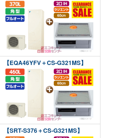
【EQA46YFV＋CS-G321MS】
【SRT-S376＋CS-G321MS】