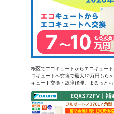
桜区でエコキュートからエコキュート
コキュートへ交換で最大12万円もら
キュート交換・故障修理、まるっとお
EQX37ZFV｜補
フルオート／370L／角型
補助金適用後【実質価格