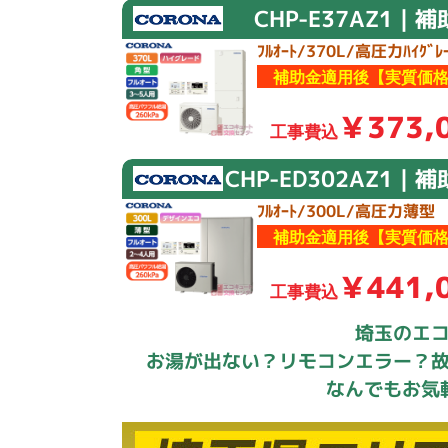
CHP-E37AZ1｜
ﾌﾙｵｰﾄ/370L/高圧力ﾊｲｸﾞﾚｰ
補助金適用後【実質価格
￥373,
工事費込
CHP-ED302AZ1｜
ﾌﾙｵｰﾄ/300L/高圧力薄型
補助金適用後【実質価格
￥441,
工事費込
埼玉のエ
お湯が出ない？リモコンエラー？
なんでもお気