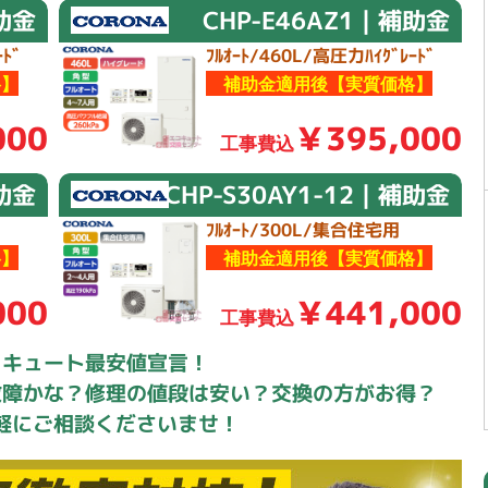
補助金
CHP-E46AZ1｜補助金
ﾄﾞ
ﾌﾙｵｰﾄ/460L/高圧力ﾊｲｸﾞﾚｰﾄﾞ
】
補助金適用後【実質価格】
000
￥395,000
工事費込
補助金
CHP-S30AY1-12｜補助金
ﾌﾙｵｰﾄ/300L/集合住宅用
】
補助金適用後【実質価格】
000
￥441,000
工事費込
コキュート最安値宣言！
故障かな？修理の値段は安い？交換の方がお得？
軽にご相談くださいませ！