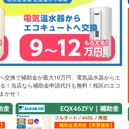
へ交換で補助金が最大10万円、電気温水器からエ
える！当店なら補助金申請代行も無料！桜区のエコ
まかせ！
助金
EQX46ZFV｜補助金
フルオート／460L／角型
】
補助金適用後【実質価格】