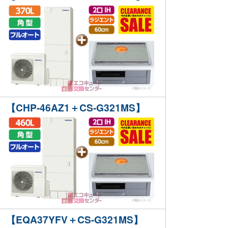
【CHP-46AZ1＋CS-G321MS】
【EQA37YFV＋CS-G321MS】