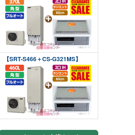
【SRT-S466＋CS-G321MS】