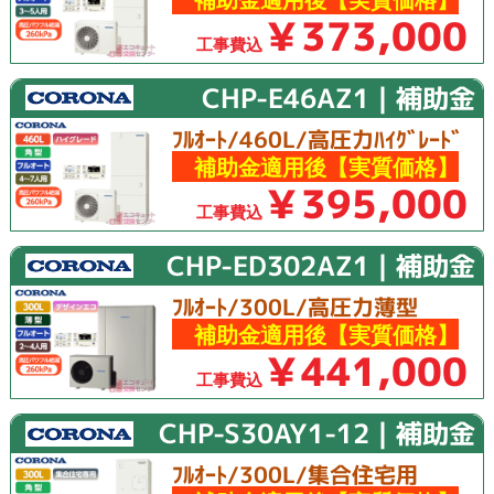
￥373,000
工事費込
CHP-E46AZ1｜補助金
ﾌﾙｵｰﾄ/460L/高圧力ﾊｲｸﾞﾚｰﾄﾞ
補助金適用後【実質価格】
￥395,000
工事費込
CHP-ED302AZ1｜補助金
ﾌﾙｵｰﾄ/300L/高圧力薄型
補助金適用後【実質価格】
￥441,000
工事費込
CHP-S30AY1-12｜補助金
ﾌﾙｵｰﾄ/300L/集合住宅用