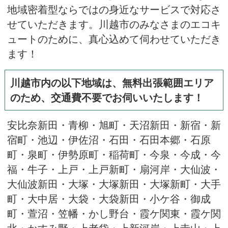
地域密着型ならではの身近なサービスで対応さ
せていただきます。川越市のみなさまのエコキ
ュートのために、真心込めて伺わせていただき
ます！
川越市内の以下地域は、無料出張範囲エリア
のため、交通費不要でお伺いいたします！
安比奈新田・青柳・旭町・天沼新田・新宿・新
宿町・池辺・伊佐沼・石田・石田本郷・石原
町・泉町・伊勢原町・稲荷町・今泉・今成・今
福・牛子・上戸・上戸新町・扇河岸・大仙波・
大仙波新田・大塚・大塚新田・大塚新町・大手
町・大中居・大袋・大袋新田・小ケ谷・御成
町・萱沼・笠幡・かし野台・霞ケ関東・霞ケ関
北・かすみ野・上老袋・上新河岸・上寺山・上