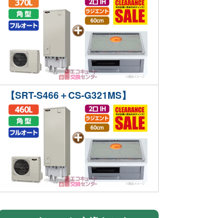
【SRT-S466＋CS-G321MS】