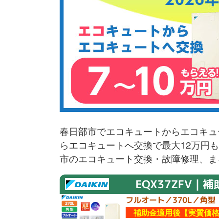
春日部市でエコキュートからエコキュ
らエコキュートへ交換で最大12万円
市のエコキュート交換・故障修理、ま
EQX37ZFV｜補
フルオート／370L／角型
補助金適用後【実質価格