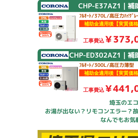
CHP-E37AZ1｜
ﾌﾙｵｰﾄ/370L/高圧力ﾊｲｸﾞﾚｰ
補助金適用後【実質価格
￥373,
工事費込
CHP-ED302AZ1｜
ﾌﾙｵｰﾄ/300L/高圧力薄型
補助金適用後【実質価格
￥441,
工事費込
埼玉のエ
お湯が出ない？リモコンエラー？
なんでもお気