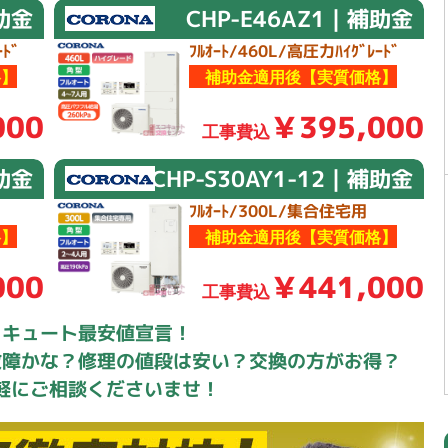
補助金
CHP-E46AZ1｜補助金
ﾄﾞ
ﾌﾙｵｰﾄ/460L/高圧力ﾊｲｸﾞﾚｰﾄﾞ
】
補助金適用後【実質価格】
000
￥395,000
工事費込
補助金
CHP-S30AY1-12｜補助金
ﾌﾙｵｰﾄ/300L/集合住宅用
】
補助金適用後【実質価格】
000
￥441,000
工事費込
コキュート最安値宣言！
故障かな？修理の値段は安い？交換の方がお得？
軽にご相談くださいませ！