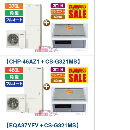
【CHP-46AZ1＋CS-G321MS】
【EQA37YFV＋CS-G321MS】