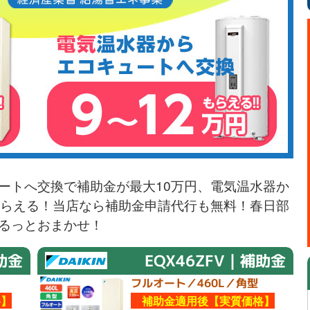
ートへ交換で補助金が最大10万円、電気温水器か
もらえる！当店なら補助金申請代行も無料！春日部
るっとおまかせ！
助金
EQX46ZFV｜補助金
フルオート／460L／角型
】
補助金適用後【実質価格】