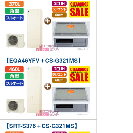
【EQA46YFV＋CS-G321MS】
【SRT-S376＋CS-G321MS】