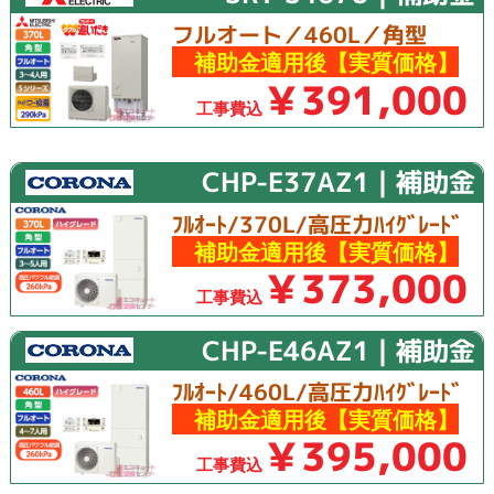
フルオート／460L／角型
補助金適用後【実質価格】
￥391,000
工事費込
CHP-E37AZ1｜補助金
ﾌﾙｵｰﾄ/370L/高圧力ﾊｲｸﾞﾚｰﾄﾞ
補助金適用後【実質価格】
￥373,000
工事費込
CHP-E46AZ1｜補助金
ﾌﾙｵｰﾄ/460L/高圧力ﾊｲｸﾞﾚｰﾄﾞ
補助金適用後【実質価格】
￥395,000
工事費込