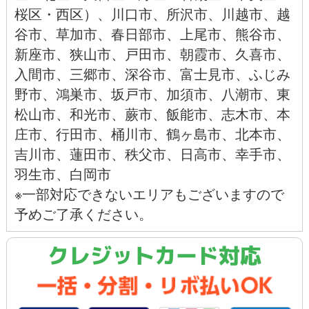
桜区
・
西区
）、
川口市
、
所沢市
、
川越市
、
越
谷市
、
草加市
、
春日部市
、
上尾市
、
熊谷市
、
新座市
、
狭山市
、
戸田市
、
朝霞市
、
久喜市
、
入間市
、
三郷市
、
深谷市
、
富士見市
、
ふじみ
野市
、
鴻巣市
、
坂戸市
、
加須市
、
八潮市
、
東
松山市
、
和光市
、
蕨市
、
飯能市、
志木市、
本
庄市
、
行田市
、
桶川市
、
鶴ヶ島市
、
北本市
、
吉川市
、
蓮田市
、
秩父市
、
日高市
、
幸手市
、
羽生市
、
白岡市
※一部対応できないエリアもございますので
予めご了承ください。
クレジットカード対応