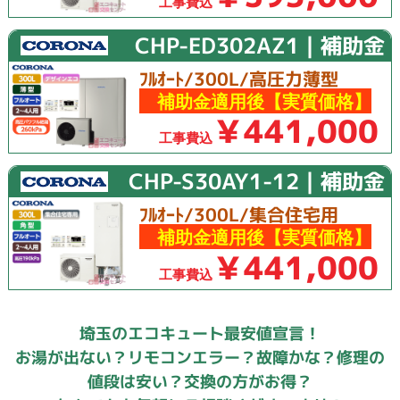
工事費込
CHP-ED302AZ1｜補助金
ﾌﾙｵｰﾄ/300L/高圧力薄型
補助金適用後【実質価格】
￥441,000
工事費込
CHP-S30AY1-12｜補助金
ﾌﾙｵｰﾄ/300L/集合住宅用
補助金適用後【実質価格】
￥441,000
工事費込
埼玉のエコキュート最安値宣言！
お湯が出ない？リモコンエラー？故障かな？修理の
値段は安い？交換の方がお得？