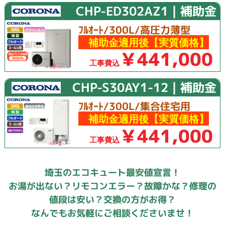
CHP-ED302AZ1｜補助金
ﾌﾙｵｰﾄ/300L/高圧力薄型
補助金適用後【実質価格】
￥441,000
工事費込
CHP-S30AY1-12｜補助金
ﾌﾙｵｰﾄ/300L/集合住宅用
補助金適用後【実質価格】
￥441,000
工事費込
埼玉のエコキュート最安値宣言！
お湯が出ない？リモコンエラー？故障かな？修理の
値段は安い？交換の方がお得？
なんでもお気軽にご相談くださいませ！