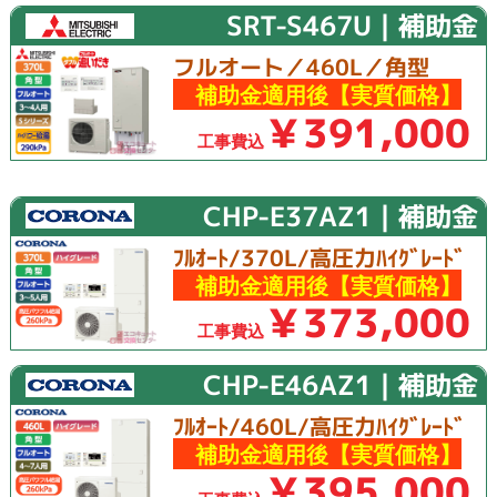
SRT-S467U｜補助金
フルオート／460L／角型
補助金適用後【実質価格】
￥391,000
工事費込
CHP-E37AZ1｜補助金
ﾌﾙｵｰﾄ/370L/高圧力ﾊｲｸﾞﾚｰﾄﾞ
補助金適用後【実質価格】
￥373,000
工事費込
CHP-E46AZ1｜補助金
ﾌﾙｵｰﾄ/460L/高圧力ﾊｲｸﾞﾚｰﾄﾞ
補助金適用後【実質価格】
￥395,000