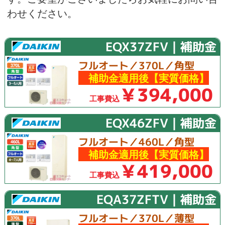
わせください。
EQX37ZFV｜補助金
フルオート／370L／角型
補助金適用後【実質価格】
￥394,000
工事費込
EQX46ZFV｜補助金
フルオート／460L／角型
補助金適用後【実質価格】
￥419,000
工事費込
EQA37ZFTV｜補助金
フルオート／370L／薄型