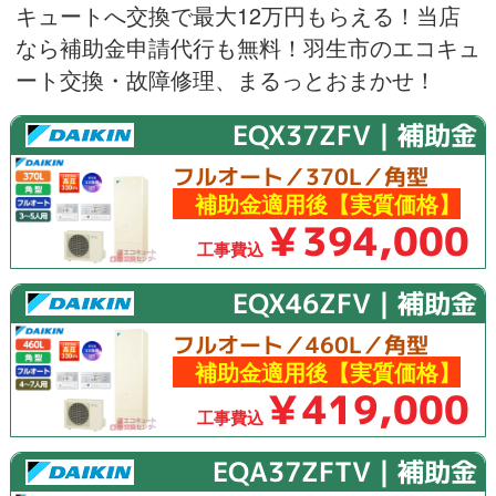
キュートへ交換で最大12万円もらえる！当店
なら補助金申請代行も無料！羽生市のエコキュ
ート交換・故障修理、まるっとおまかせ！
EQX37ZFV｜補助金
フルオート／370L／角型
補助金適用後【実質価格】
￥394,000
工事費込
EQX46ZFV｜補助金
フルオート／460L／角型
補助金適用後【実質価格】
￥419,000
工事費込
EQA37ZFTV｜補助金