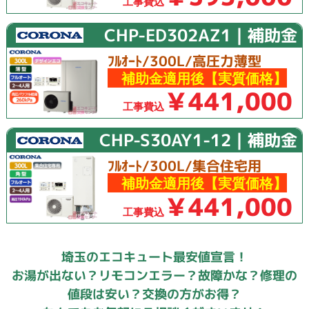
工事費込
CHP-ED302AZ1｜補助金
ﾌﾙｵｰﾄ/300L/高圧力薄型
補助金適用後【実質価格】
￥441,000
工事費込
CHP-S30AY1-12｜補助金
ﾌﾙｵｰﾄ/300L/集合住宅用
補助金適用後【実質価格】
￥441,000
工事費込
埼玉のエコキュート最安値宣言！
お湯が出ない？リモコンエラー？故障かな？修理の
値段は安い？交換の方がお得？