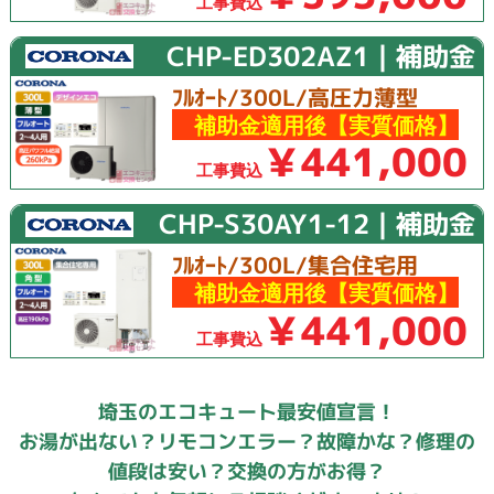
工事費込
CHP-ED302AZ1｜補助金
ﾌﾙｵｰﾄ/300L/高圧力薄型
補助金適用後【実質価格】
￥441,000
工事費込
CHP-S30AY1-12｜補助金
ﾌﾙｵｰﾄ/300L/集合住宅用
補助金適用後【実質価格】
￥441,000
工事費込
埼玉のエコキュート最安値宣言！
お湯が出ない？リモコンエラー？故障かな？修理の
値段は安い？交換の方がお得？