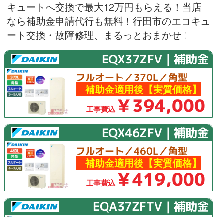
キュートへ交換で最大12万円もらえる！当店
なら補助金申請代行も無料！行田市のエコキュ
ート交換・故障修理、まるっとおまかせ！
EQX37ZFV｜補助金
フルオート／370L／角型
補助金適用後【実質価格】
￥394,000
工事費込
EQX46ZFV｜補助金
フルオート／460L／角型
補助金適用後【実質価格】
￥419,000
工事費込
EQA37ZFTV｜補助金