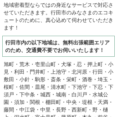
地域密着型ならではの身近なサービスで対応さ
せていただきます。行田市のみなさまのエコキ
ュートのために、真心込めて伺わせていただき
ます！
行田市内の以下地域は、無料出張範囲エリア
のため、交通費不要でお伺いいたします！
旭町・荒木・壱里山町・犬塚・忍・押上町・小
見・利田・門井町・上池守・北河原・行田・小
敷田・小針・駒形・斎条・栄町・酒巻・埼玉・
桜町・佐間・皿尾・清水町・下池守・下忍・下
須戸・下中条・城西・城南・白川戸・水城公
園・須加・関根・棚田町・中央・堤根・天満・
藤間・中江袋・中里・長野・西新町・野・樋
上・深水町・富士見町・藤原町・本丸・前谷・