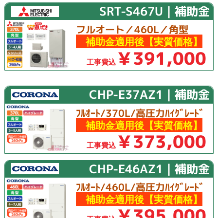
SRT-S467U｜補助金
フルオート／460L／角型
補助金適用後【実質価格】
￥391,000
工事費込
CHP-E37AZ1｜補助金
ﾌﾙｵｰﾄ/370L/高圧力ﾊｲｸﾞﾚｰﾄﾞ
補助金適用後【実質価格】
￥373,000
工事費込
CHP-E46AZ1｜補助金
ﾌﾙｵｰﾄ/460L/高圧力ﾊｲｸﾞﾚｰﾄﾞ
補助金適用後【実質価格】
￥395,000