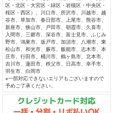
区
・
北区
・
大宮区
・
緑区
・
岩槻区
・
中央区
・
桜区
・
西区
）、
川口市
、
所沢市
、
川越市
、
越
谷市
、
草加市
、
春日部市
、
上尾市
、
熊谷市
、
新座市
、
狭山市
、
戸田市
、
朝霞市
、
久喜市
、
入間市
、
三郷市
、
深谷市
、
富士見市
、
ふじみ
野市
、
鴻巣市
、
坂戸市
、
加須市
、
八潮市
、
東
松山市
、
和光市
、
蕨市
、
飯能市、
志木市、
本
庄市
、
行田市
、
桶川市
、
鶴ヶ島市
、
北本市
、
吉川市
、
蓮田市
、
秩父市
、
日高市
、
幸手市
、
羽生市
、
白岡市
※一部対応できないエリアもございますので
予めご了承ください。
クレジットカード対応