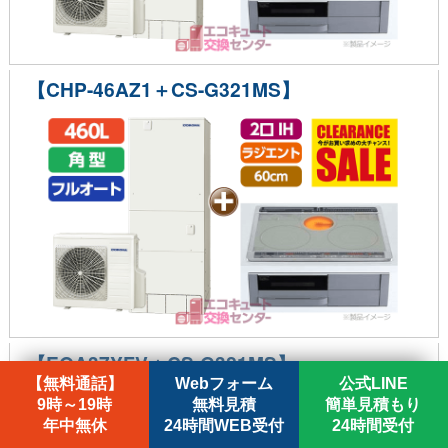
【CHP-46AZ1＋CS-G321MS】
【EQA37YFV＋CS-G321MS】
【無料通話】
Webフォーム
公式LINE
9時～19時
無料見積
簡単見積もり
年中無休
24時間WEB受付
24時間受付