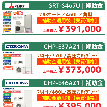
SRT-S467U｜補助金
フルオート／460L／角型
補助金適用後【実質価格】
￥391,000
工事費込
CHP-E37AZ1｜補助金
ﾌﾙｵｰﾄ/370L/高圧力ﾊｲｸﾞﾚｰﾄﾞ
補助金適用後【実質価格】
￥373,000
工事費込
CHP-E46AZ1｜補助金
ﾌﾙｵｰﾄ/460L/高圧力ﾊｲｸﾞﾚｰﾄﾞ
補助金適用後【実質価格】
￥395,000