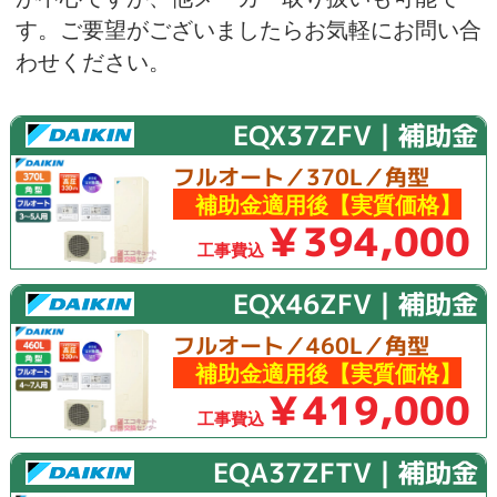
す。ご要望がございましたらお気軽にお問い合
わせください。
EQX37ZFV｜補助金
フルオート／370L／角型
補助金適用後【実質価格】
￥394,000
工事費込
EQX46ZFV｜補助金
フルオート／460L／角型
補助金適用後【実質価格】
￥419,000
工事費込
EQA37ZFTV｜補助金